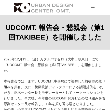
コ
ナ
ン
ビ
テ
ゲ
ン
ー
ツ
シ
へ
ョ
UDCOMT. 報告会・懇親会（第1
ス
ン
キ
に
回TAKIBEE）を開催しました
ッ
移
プ
動
2025年12月19日（金）カタルバオセロ（大牟田駅東口）にて
「UDCOMT. 報告会・懇親会（第1回TAKIBEE）」を開催しまし
た。
本報告会では、まず、UDCOMT.事務局にて視察した前橋市の取り
組みを共有。次に、後藤統括ディレクターによる話題提供をいた
だき、正木センター長をモデレーターとしてトークセッションを
行いました。その後、今年度のUDCOMT.おおむたの取り組みを菅
原副センター長が報告し、１年を振り返る場となりました。
その後、今年度のUDCOMT.おおむたの取り組みを菅原副センター