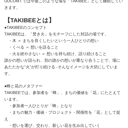
UDCOMT.では今後このような場を「TAKIBEE」として継続してい
きます。
【TAKIBEEとは】
●TAKIBEEのコンセプト
TAKIBEEは、「焚き火」をモチーフにした対話の場です。
・木 ＝ まちを良くしたいという一人ひとりの想い
・くべる ＝ 想いを語ること
・火を絶やさない ＝ 想いを持ち続け、語り続けること
誰かの想いが語られ、別の誰かの想いが重なり合うことで、場に
あたたかな“火”が灯り続ける -そんなイメージを大切にしていま
す。
●蜂と花のメタファー
TAKIBEEでは、参加者を「蜂」、まちの価値を「花」にたとえて
います。
・参加者一人ひとりが「蜂」となり
・まちの魅力・価値・プロジェクト・関係性を「花」として捉
え
・想いを運び、交わり、新しい花を生み出していく