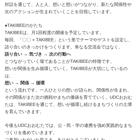
対話を通じて、人と人、想いと想いがつながり、新たな関係性や
次のアクションが生まれていくことを目指しています。
●TAKIBEEのかたち
TAKIBEEは、月1回程度の開催を予定しています。
毎回、「〇〇 × TAKIBEE」という形でテーマやゲストを設定し、
語り合いのきっかけをつくります。単なる交流会ではなく、
語り合い → 気づき → 次の行動へ
とつながっていく場であることがTAKIBEEの特徴です。
想いが関係を生み循環していく。TAKIBEEが大切にしているの
は、
想い → 関係 → 循環
という流れです。一人ひとりの想いが語られ、関係性が生まれ、
その関係がまた次の挑戦やまちの価値を育てていく。UDCおおむ
たは、TAKIBEEを通じて、想いが循環し続けるまちづくりの土壌
を育んでいきます。
今後もUDCおおむたでは、公・民・学の連携を強め実践的なまち
づくりを進めていきます。
ご参加いただいた皆さま、ありがとうございました。