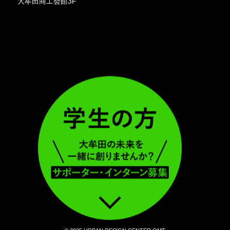
大牟田商工会館3F
ア
ア
イ
イ
コ
コ
ン
ン
リ
リ
ン
ン
ク
ク