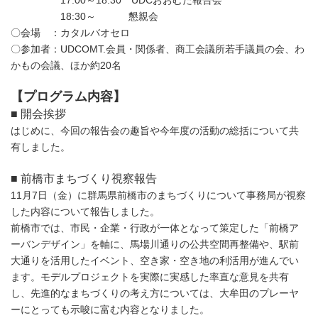
18:30～ 懇親会
〇会場 ：カタルバオセロ
〇参加者：UDCOMT.会員・関係者、商工会議所若手議員の会、わ
かもの会議、ほか約20名
【プログラム内容】
■ 開会挨拶
はじめに、今回の報告会の趣旨や今年度の活動の総括について共
有しました。
■ 前橋市まちづくり視察報告
11月7日（金）に群馬県前橋市のまちづくりについて事務局が視察
した内容について報告しました。
前橋市では、市民・企業・行政が一体となって策定した「前橋ア
ーバンデザイン」を軸に、馬場川通りの公共空間再整備や、駅前
大通りを活用したイベント、空き家・空き地の利活用が進んでい
ます。モデルプロジェクトを実際に実感した率直な意見を共有
し、先進的なまちづくりの考え方については、大牟田のプレーヤ
ーにとっても示唆に富む内容となりました。