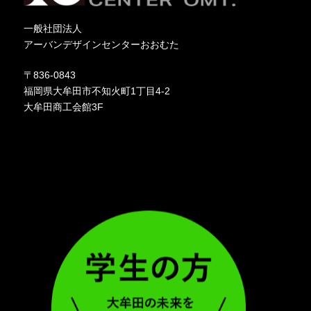
一般社団法人
アーバンデザインセンターおおむた
〒836-0843
福岡県大牟田市不知火町1丁目4-2
大牟田商工会館3F
ア
ア
イ
イ
コ
コ
ン
ン
リ
リ
ン
ン
ク
ク