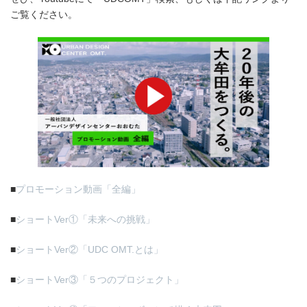
ご覧ください。
■
プロモーション動画「全編」
■
ショートVer①「未来への挑戦」
■
ショートVer②「UDC OMT.とは」
■
ショートVer③「５つのプロジェクト」