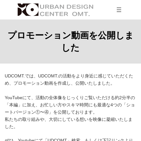
コ
ナ
ン
ビ
テ
ゲ
ン
ー
ツ
シ
へ
ョ
プロモーション動画を公開しま
ス
ン
キ
に
した
ッ
移
プ
動
UDCOMT.では、UDCOMT.の活動をより身近に感じていただくた
め、プロモーション動画を作成し、公開いたしました。
YouTubeにて、活動の全体像をじっくりご覧いただける約2分半の
「本編」に加え、お忙しい方やスキマ時間にも最適な4つの「ショ
ートバージョン①〜④」を公開しております。
私たちの取り組みや、大切にしている想いを映像に凝縮いたしま
した。
ぜひ、Youtubeにて「UDCOMT」検索、もしくは下記リンクより