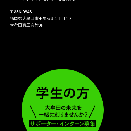
〒836-0843
福岡県大牟田市不知火町1丁目4-2
大牟田商工会館3F
ア
ア
イ
イ
コ
コ
ン
ン
リ
リ
ン
ン
ク
ク