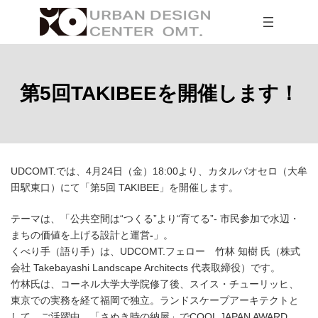
コ
ナ
ン
ビ
テ
ゲ
ン
ー
ツ
シ
へ
ョ
ス
ン
第5回TAKIBEEを開催します！
キ
に
ッ
移
プ
動
UDCOMT.では、4月24日（金）18:00より、カタルバオセロ（大牟
田駅東口）にて「第5回 TAKIBEE」を開催します。
テーマは、「公共空間は“つくる”より“育てる”- 市民参加で水辺・
まちの価値を上げる設計と運営
-
」。
くべり手（語り手）は、UDCOMT.フェロー 竹林 知樹 氏（株式
会社 Takebayashi Landscape Architects 代表取締役）です。
竹林氏は、コーネル大学大学院修了後、スイス・チューリッヒ、
東京での実務を経て福岡で独立。ランドスケープアーキテクトと
して、ご活躍中。「さぬき時の納屋」でCOOL JAPAN AWARD