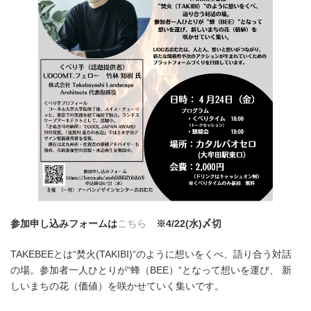
参加申し込みフォームは
こちら
※4/22(水)〆切
TAKEBEEとは“焚火(TAKIBI)“のように想いをくべ、語り合う対話
の場。参加者一人ひとりが“蜂（BEE）“となって想いを運び、 新
しいまちの花（価値）を咲かせていく集いです。